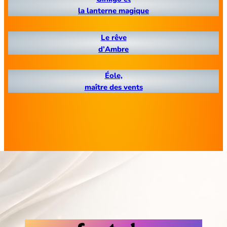
la lanterne magique
Le rêve
d’Ambre
Éole,
maître des vents